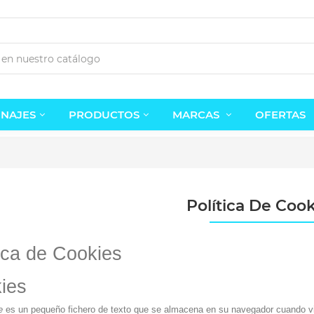
NAJES
PRODUCTOS
MARCAS
OFERTAS
Política De Cook
tica de Cookies
Estatua Clicker The Last Of...
Estatua Sauron el Señor de...
1,95 €
34,95 €
ies
e
es un pequeño fichero de texto que se almacena en su navegador cuando visi