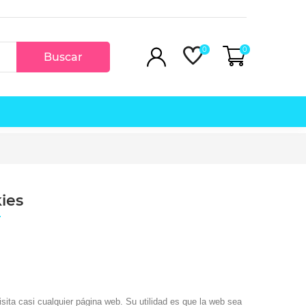
0
0
Buscar
ies
Figura Duncan Idaho 24cm Dune
49,95 €
19,95 €
ta casi cualquier página web. Su utilidad es que la web sea