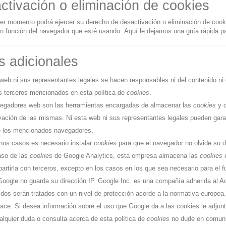
ctivación o eliminación de cookies
er momento podrá ejercer su derecho de desactivación o eliminación de cooki
en función del navegador que esté usando.
Aquí le dejamos una guía rápida p
s adicionales
 web ni sus representantes legales se hacen responsables ni del contenido ni 
os terceros mencionados en esta política de
cookies
.
egadores web son las herramientas encargadas de almacenar las
cookies
y d
vación de las mismas. Ni esta web ni sus representantes legales pueden garan
Zelda - Hyrule Pintuck Long...
Yoda « Using the Force »
e los mencionados navegadores.
18,00 €
227,95 €
20,00 €
245,95 €
nos casos es necesario instalar
cookies
para que el navegador no olvide su 
aso de las
cookies
de Google Analytics, esta empresa almacena las
cookies
e
artirla con terceros, excepto en los casos en los que sea necesario para el f
oogle no guarda su dirección IP. Google Inc. es una compañía adherida al A
ridos serán tratados con un nivel de protección acorde a la normativa europea
lace
. Si desea información sobre el uso que Google da a las cookies
le adjun
alquier duda o consulta acerca de esta política de
cookies
no dude en comunic