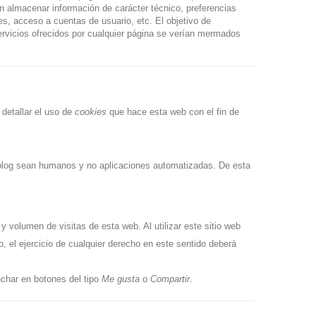
 almacenar información de carácter técnico, preferencias
es, acceso a cuentas de usuario, etc. El objetivo de
Figura Iron Man pose de...
rvicios ofrecidos por cualquier página se verían mermados
29,95 €
Figura lady Jessica 23cm Dune
detallar el uso de
cookies
que hace esta web con el fin de
49,95 €
 blog sean humanos y no aplicaciones automatizadas. De esta
 y volumen de visitas de esta web. Al utilizar este sitio web
, el ejercicio de cualquier derecho en este sentido deberá
char en botones del tipo
Me gusta
o
Compartir
.