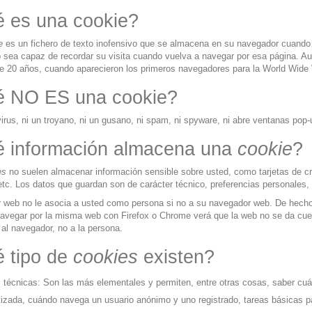
 es una cookie?
e
es un fichero de texto
inofensivo
que se almacena en su navegador cuando vi
 sea capaz de recordar su visita cuando vuelva a navegar por esa página. 
e 20 años, cuando aparecieron los primeros navegadores para la World Wide
 NO ES una cookie?
irus, ni un troyano, ni un gusano, ni spam, ni spyware, ni abre ventanas pop-
 información almacena una
cookie
?
es
no suelen almacenar información sensible sobre usted, como tarjetas de cré
etc. Los datos que guardan son de carácter técnico, preferencias personales,
r web no le asocia a usted como persona si no a su navegador web. De hecho,
avegar por la misma web con Firefox o Chrome verá que la web no se da cue
al navegador, no a la persona.
 tipo de
cookies
existen?
s
técnicas: Son las más elementales y permiten, entre otras cosas, saber c
izada, cuándo navega un usuario anónimo y uno registrado, tareas básicas pa