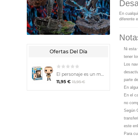
Desa
En cualqui
diferente 
Nota
Ni esta
Ofertas Del Día
tener l
Los nav
desacti
​El personaje es un mutante...
Zelda - Hyrule Princess...
parte d
18,00 €
15,95 €
20,00 €
En algu
En el c
no comp
Según G
transfe
este en
Para cu