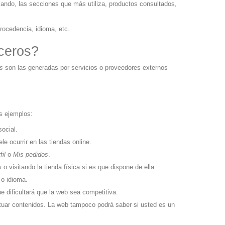
zando, las secciones que más utiliza, productos consultados,
rocedencia, idioma, etc.
rceros?
os
son las generadas por servicios o proveedores externos
s ejemplos:
ocial.
e ocurrir en las tiendas online.
fil
o
Mis pedidos
.
o visitando la tienda física si es que dispone de ella.
 o idioma.
ue dificultará que la web sea competitiva.
untuar contenidos. La web tampoco podrá saber si usted es un