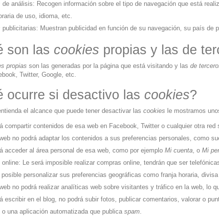
s
de análisis: Recogen información sobre el tipo de navegación que está reali
oraria de uso, idioma, etc.
s
publicitarias: Muestran publicidad en función de su navegación, su país de p
 son las
cookies
propias y las de te
es propias
son las generadas por la página que está visitando y las
de tercer
ook, Twitter, Google, etc.
 ocurre si desactivo las
cookies
?
ntienda el alcance que puede tener desactivar las
cookies
le mostramos uno
á compartir contenidos de esa web en Facebook, Twitter o cualquier otra red s
o web no podrá adaptar los contenidos a sus preferencias personales, como suel
á acceder al área personal de esa web, como por ejemplo
Mi cuenta
, o
Mi per
online: Le será imposible realizar compras online, tendrán que ser telefónicas 
 posible personalizar sus preferencias geográficas como franja horaria, divisa
 web no podrá realizar analíticas web sobre visitantes y tráfico en la web, lo q
á escribir en el blog, no podrá subir fotos, publicar comentarios, valorar o p
o una aplicación automatizada que publica
spam
.