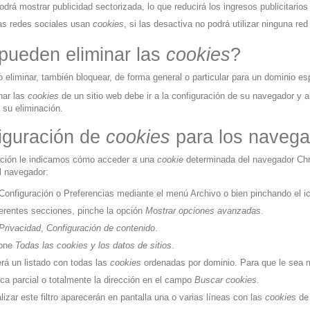
drá mostrar publicidad sectorizada, lo que reducirá los ingresos publicitarios
as redes sociales usan
cookies
, si las desactiva no podrá utilizar ninguna red
pueden eliminar las
cookies
?
o eliminar, también bloquear, de forma general o particular para un dominio es
nar las
cookies
de un sitio web debe ir a la configuración de su navegador y a
 su eliminación.
iguración de
cookies
para los navega
ación le indicamos cómo acceder a una
cookie
determinada del navegador
Ch
l navegador:
Configuración o Preferencias mediante el menú Archivo o bien pinchando el ic
ferentes secciones, pinche la opción
Mostrar opciones avanzadas
.
Privacidad
,
Configuración de contenido
.
ione
Todas las
cookies
y los datos de sitios
.
rá un listado con todas las
cookies
ordenadas por dominio. Para que le sea m
zca parcial o totalmente la dirección en el campo
Buscar cookies
.
lizar este filtro aparecerán en pantalla una o varias líneas con las
cookies
de 