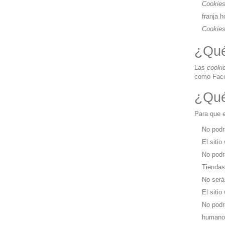
Cookie
franja h
Cookie
¿Qué
Las
cooki
como Faceb
¿Qué
Para que e
No podr
El siti
No podr
Tiendas 
No será
El sitio
No podr
humano 