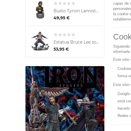
capaz de r
personales
Busto Tyrion Lannister Mano...
E
la
cookie
e
49,95 €
notableme
Cooki
Estatua Bruce Lee sobre...
Siguiendo 
53,95 €
informarle
Este sitio
Cookies
forma s
Este sitio
Google 
está co
hacerlo
Redes s