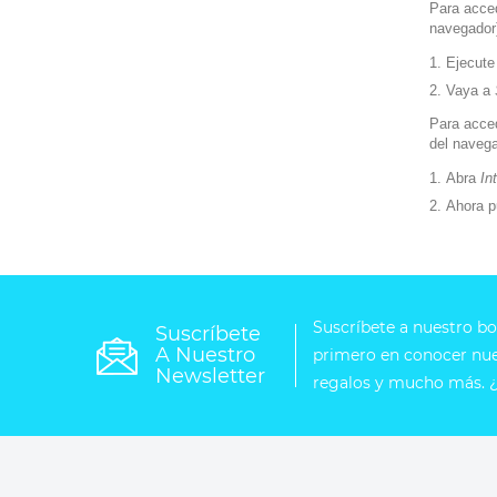
Para acced
navegador
Ejecute
Vaya a
Para acced
del navega
Abra
In
Ahora p
Suscríbete a nuestro bol
Suscríbete
A Nuestro
primero en conocer nues
Newsletter
regalos y mucho más. ¿