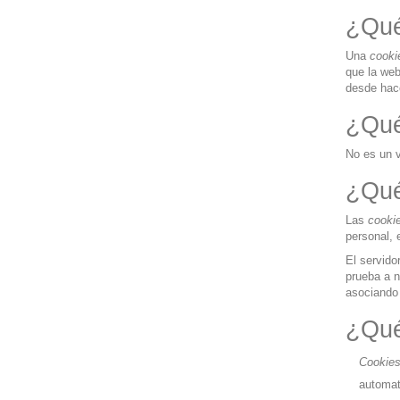
¿Qué
Una
cooki
que la web
desde hac
¿Qué
No es un v
¿Qué
Las
cooki
personal, 
El servido
prueba a n
asociando 
¿Qué
Cookie
automat