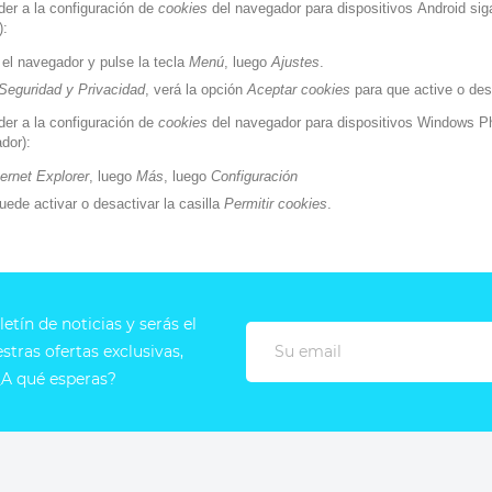
er a la configuración de
cookies
del navegador para dispositivos
Android
siga
):
 el navegador y pulse la tecla
Menú
, luego
Ajustes
.
Seguridad y Privacidad
, verá la opción
Aceptar cookies
para que active o desa
er a la configuración de
cookies
del navegador para dispositivos
Windows P
dor):
ternet Explorer
, luego
Más
, luego
Configuración
uede activar o desactivar la casilla
Permitir cookies
.
etín de noticias y serás el
tras ofertas exclusivas,
A qué esperas?