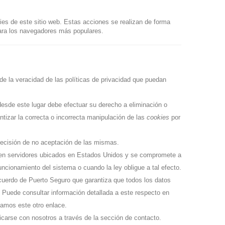
es de este sitio web. Estas acciones se realizan de forma
ara los navegadores más populares
.
de la veracidad de las políticas de privacidad que puedan
esde este lugar debe efectuar su derecho a eliminación o
tizar la correcta o incorrecta manipulación de las
cookies
por
Yoda using the Force
1.215,00 €
185,00 €
1.250,00 €
200,00
decisión de no aceptación de las mismas.
n servidores ubicados en Estados Unidos y se compromete a
uncionamiento del sistema o cuando la ley obligue a tal efecto.
cuerdo de Puerto Seguro que garantiza que todos los datos
. Puede consultar información detallada a este respecto
en
tamos este otro enlace
.
arse con nosotros a través de la sección de contacto.