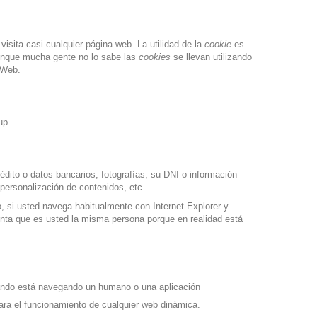
sita casi cualquier página web. La utilidad de la
cookie
es
Aunque mucha gente no lo sabe las
cookies
se llevan utilizando
 Web.
up.
dito o datos bancarios, fotografías, su DNI o información
 personalización de contenidos, etc.
 si usted navega habitualmente con Internet Explorer y
nta que es usted la misma persona porque en realidad está
uándo está navegando un humano o una aplicación
ra el funcionamiento de cualquier web dinámica.