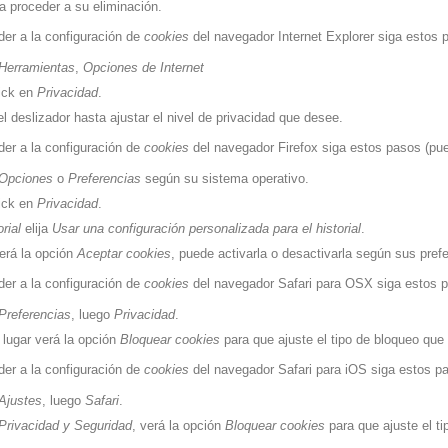
a proceder a su eliminación.
er a la configuración de
cookies
del navegador
Internet Explorer
siga estos p
Herramientas
,
Opciones de Internet
ick en
Privacidad
.
l deslizador hasta ajustar el nivel de privacidad que desee.
er a la configuración de
cookies
del navegador
Firefox
siga estos pasos (pued
Opciones
o
Preferencias
según su sistema operativo.
ick en
Privacidad
.
orial
elija
Usar una configuración personalizada para el historial
.
erá la opción
Aceptar cookies
, puede activarla o desactivarla según sus pref
er a la configuración de
cookies
del navegador
Safari para OSX
siga estos p
Preferencias
, luego
Privacidad
.
 lugar verá la opción
Bloquear cookies
para que ajuste el tipo de bloqueo que 
er a la configuración de
cookies
del navegador
Safari para iOS
siga estos pa
Ajustes
, luego
Safari
.
Privacidad y Seguridad
, verá la opción
Bloquear cookies
para que ajuste el ti