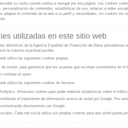
ecordar su visita cuando vuelva a navegar por esa página. Las
cookies
suelen
, personalización de contenidos, estadísticas de uso, enlaces a redes social
statua Criatura...
Estatua Yennefer de...
s adaptar el contenido de la web a su perfil y necesidades, sin
cookies
los se
29,95 €
45,95 €
nte.
es utilizadas en este sitio web
Estatua Miles Morales 18cm...
Figura Acción Luke y Grogu...
las directrices de la Agencia Española de Protección de Datos procedemos a 
49,95 €
54,95 €
 con la máxima exactitud posible.
 web utiliza las siguientes
cookies propias
:
 de sesión, para garantizar que los usuarios que escriban comentarios en el
e combate el
spam
.
 web utiliza las siguientes
cookies de terceros
:
Analytics: Almacena
cookies
para poder elaborar estadísticas sobre el tráfico
nsintiendo el tratamiento de información acerca de usted por Google. Por tanto
 comunicando directamente con Google.
ociales: Cada red social utiliza sus propias
cookies
para que usted pueda pin