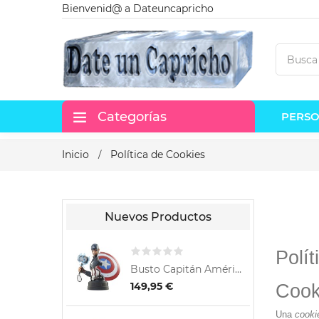
Bienvenid@ a Dateuncapricho
Categorías
PERSO
Inicio
Política de Cookies
Nuevos Productos
Polí
Busto Capitán América con...
149,95 €
5
Cook
Una
cooki