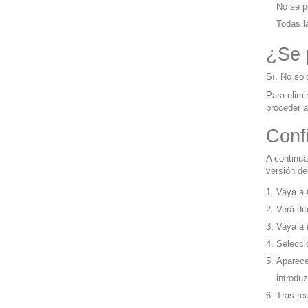
No se po
Todas l
¿Se 
Sí. No sól
Para elimi
proceder a
Conf
A continu
versión de
Vaya a 
Verá di
Vaya a
Selecc
Aparece
introdu
Tras rea