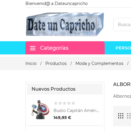
Bienvenid@ a Dateuncapricho
Categorías
PERSO
Inicio
Productos
Moda y Complementos
ALBOR
Nuevos Productos
Alborno
Busto Capitán América con...
149,95 €
5