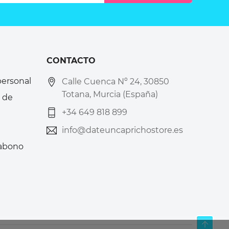
CONTACTO
personal
Calle Cuenca Nº 24, 30850
Totana, Murcia (España)
 de
+34 649 818 899
info@dateuncaprichostore.es
 abono