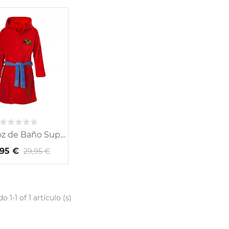
statua Criatura...
Estatua Yennefer de...
29,95 €
45,95 €
Estatua Miles Morales 18cm...
Figura Acción Luke y Grogu...
49,95 €
54,95 €
Albornoz de Baño Super...
,95 €
29,95 €
 1-1 of 1 artículo (s)