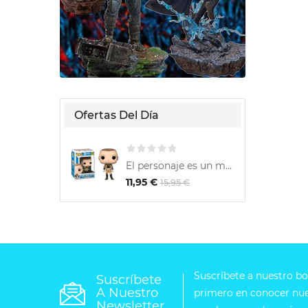
Ofertas Del Día
​El personaje es un mutante...
11,95 €
18
15,95 €
Suscríbete a nuestro bol
Suscríbete
A Nuestro
primero en conocer nues
Newsletter