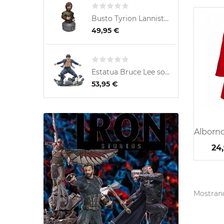
Busto Tyrion Lannister Mano...
E
49,95 €
Estatua Bruce Lee sobre...
53,95 €
24
Mostrando