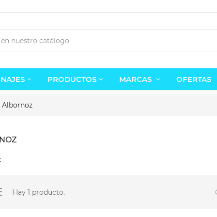
NAJES
PRODUCTOS
MARCAS
OFERTAS
Albornoz
NOZ
z
Estatua Clicker The Last Of...
Estatua Sauron el Señor de...
Hay 1 producto.
1,95 €
34,95 €