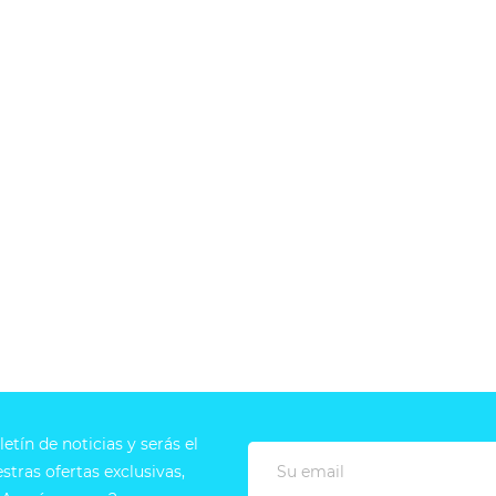
Zelda - Hyrule Princess...
Zelda - Hyrule Pintuck Long...
,00 €
18,00 €
20,00 €
20,00 €
etín de noticias y serás el
tras ofertas exclusivas,